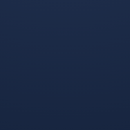
阿根廷输了,但足球赢了，厄瓜多尔赢了，但留给世界的，却