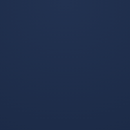
终场哨响,阿根廷人抱头痛哭，厄瓜多尔将士跪地祈祷，所有
人都在赞美厄瓜多尔的神奇，却很少有人知道，哈里·凯恩在
更衣室里发了一条短信给厄瓜多尔助理教练（他前热刺的同
事）：“你们打出了我梦想中的中锋踢法。”
这就是2026世界杯那场“黑马之战”的唯一真相，它不是阿根廷
的恸哭，不是厄瓜多尔的狂喜，而是一个名叫哈里·凯恩的英
格兰人，用他的战术智慧与对比赛的超越性理解，在两支南
美球队的生死搏杀中，刻下了属于自己名字的隐形烙印，他
诠释了何谓“关键作用”——不是进球，不是助攻，而是定义了
一个时代的战术风向，让传统黑马，真正拥有了屠龙的獠
牙。