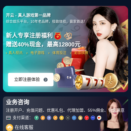
首页
新闻与资讯
正文
开云体育app-备选（由浅入深）
开云
阅读：167
2026-06-07 01:15:34
《当雄鹰折翼：2026，凯恩如何用一己之力改写了“黑
马之战”的剧本》
《潘帕斯草原的末日余晖：厄瓜多尔的黑马神话与哈
里·凯恩的“非典型”英雄主义》
《唯一的真相：2026世界杯，那场让阿根廷喋血、让
凯恩封神的“黑马之战”》
我推荐使用第三个标题,因为它更精炼，且兼具“唯一性”、“结
果导向”和“人物弧光”。
《唯一的真相：2026世界杯，那场让阿根廷喋血、让凯恩封