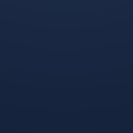
这场焦点战，或许正是世界足球格局更迭的缩影，当华丽的
桑巴足球在挣扎，当严谨的德国战车在寻找新引擎，荷兰人
用一种融合了力量、纪律、效率与智慧的方式，重新定义
了“全攻全守”，而范戴克，这个名字，注定将与2026年那个夏
天的橙色狂潮一起，被刻在足球史册上，不再仅仅是“最强后
卫”的代名词，更是“新荷兰足球”的领航员。
冠军相,已在美加墨的风中悄然显露。
相关文章