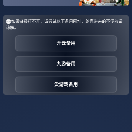
不仅是一堵墙,更是球队由守转攻的第一台发动机。
4-0背后的战术革命
这场横扫，绝非偶然，荷兰主帅罗纳德·科曼在本场比赛中，
祭出了一套看似保守却暗藏杀机的“3-5-2”阵型，范戴克居
中，阿克与德里赫特分居两侧，组成了当今足坛理论上最坚
硬的三中卫体系，而真正的杀招在于中场的“德容-维纳尔杜
姆-库普梅纳斯”组合，他们用疯狂的跑动和精准的调度，将智
利的进攻扼杀在中圈弧,同时为边翼卫的插上提供了源源不断
的炮弹。
荷兰队的第一个进球，便是这一战术的完美体现，左翼卫布
林德断球后，迅速交给中场的德容，后者不停球直接长传转
移到右路，邓弗里斯高速插上低平球传中，中路跟进的组织
型前锋哈维·西蒙斯一蹴而就，整个进攻从发起至结束，仅用