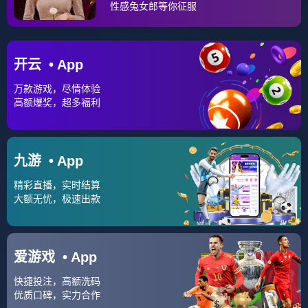
第23分钟，当智利前锋巴尔加斯凭借个人能力突破荷兰防
线，形成单刀之势时，全场屏息，但范戴克展现的，不是年
轻后卫那种赌博式的飞铲，他冷静地侧身卡位，利用惊人的
步幅和预判，在对手起脚前的0.1秒，用一记精准的捅球化解
了危机，镜头捕捉到随后的画面：范戴克面无表情地起身，
拍了拍防线搭档的背,仿佛一切尽在掌握。
这不是他本场唯一的高光时刻，第67分钟，荷兰获得右侧角
球，当所有人的注意力都集中在禁区的混乱中时，范戴克在
点球点附近高高跃起，头部如同安装了定位系统，狠狠地将
球砸入球门右下角——3-0，这粒进球，彻底击碎了智利人反
扑的意志，赛后数据统计令人震撼：范戴克全场贡献12次解
围、3次拦截、2次门线解围，而更令人惊叹的是，他完成了
惊人的87次传球，成功率高达96%，包括4次穿透性长传，他