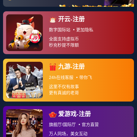
坎普到罗本，橙色的风暴席卷过每一届大赛，却总是在距离
顶峰最近的地方轰然倒下，2026年的这支荷兰队,画风突变。
面对智利——这支曾两夺美洲杯、以强硬对抗和犀利反击著
称的“南美红魔”，荷兰没有陷入过去那种激情对攻的陷阱，相
反，他们用一种近乎冷酷的、极具现代感的效率主义，完成
了对比赛的控制，全场65%的控球率不是目的，而是手段；1
3次射门8次射正，收获4球，这是“残忍”的转化率，荷兰人不
再执念于“如何更漂亮地进球”，而是学会了“如何更安全地赢
球”。
范戴克：后防线上的“最高指挥官”
如果说这场比赛是一场交响乐，那么范戴克就是站在指挥台
上的那个人，这位已经35岁的老将，用行动证明：真正的领
袖,从不因岁月而褪色。