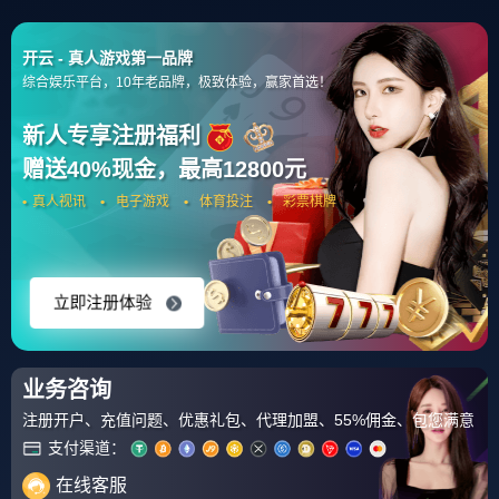
首页
新闻与资讯
正文
开云体育在线-关于英国乒乓球队鏖战日本乒乓球队，
马龙制霸全场的信息
开云
阅读：966
2025-10-25 09:05:19
截止到2020年9月16日，张继科还没有退役张继科今年已经3
2岁“高龄”对于一名乒乓球运动员来说这确实可以算是高龄了
所以虽然张继科一直都没有宣布退役，但再上赛场的可能性
也并不大也就是说虽然名义上并没有退役，但实质上他已经
是属于退役状态了张继科给人的形象总是睡不醒的样子有人
说；所以中国的乒乓球队是最牛的，如果中国乒乓球队不能
拿第一，那就一定是中国的朝～廷出问题了这是不可饶恕的
决策错误哦乒乓球起源于英国，但是打乒乓球最厉害的确是
我们中国，而中国乒乓球队这么厉害就是在于善于总结经验
日常大量的精准训练还有强烈的好胜心我们可以看看咱们乒