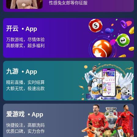
相关文章
开云sport-红魔铁幕下的热带飓
开云体育APP下载-王者陨落之